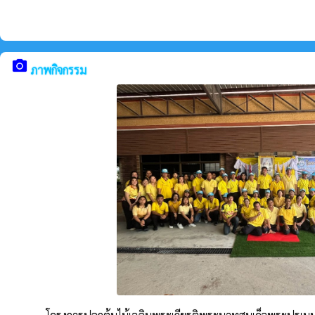
camera_alt
ภาพกิจกรรม