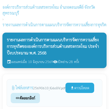
องค์การบริหารส่วนตำบลสระกระโจม
อำเภอดอนเจดีย์ จังหวัด
สุพรรณบุรี
›
รายงานผลการดำเนินการตามแผนบริหารจัดการความเสี่ยงการทุจริต
รายงานผลการดำเนินการตามแผนบริหารจัดการความเสี่ยง
การทุจริตขององค์การบริหารส่วนตำบลสระกระโจม ประจำ
ปีงบประมาณ พ.ศ. 2568
เผยแพร่เมื่อ 10 มิถุนายน 2569
เปิดอ่าน 28 ครั้ง
event
visibility
ไฟล์เอกสาร
attach_file
ดาวน์โหลด
25690610_IG6o0iV.pdf
file_download
คัดลอกลิงก์
link