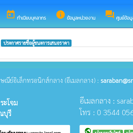
ู่เว็บไซต์ของ องค์การบริหารส่วนตำบลสระกระโจม
today
info
forum
ทำเนียบบุคลากร
ข้อมูลหน่วยงาน
ศูนย์ข้อม
ประกาศรายชื่อผู้ชนะการเสนอราคา
ปรษณีย์อิเล็กทรอนิกส์กลาง (อีเมลกลาง) :
saraban@sr
อีเมลกลาง : sar
กระโจม
โทร : 0 3544 05
บุรี
public
ะโจม
พัฒนาระบบ :
www.ts-local.com
นโยบายเว็บไซต์
นโย